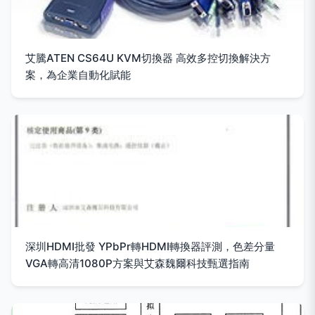
艾騰ATEN CS64U KVM切換器 高效多控切換解決方
案，為企業自動化賦能
深圳HDMI批發 YPbPr轉HDMI轉換器評測，色差分量
VGA轉高清1080P方案與艾森魏爾科技甄選指南