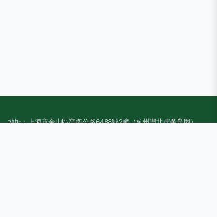
地址：上海市金山區亭衛公路6488號2幢（杭州灣北岸產業園）
電話：1592612**
Copyright © 2026
www.anbay.com.cn
轉換器切換器
上海器然網
絡科技有限公司
轉換器切換器
版權所有
Sitemap
感谢您访问我们的网站，您可能还对以下资源感兴趣：荆州靥僭