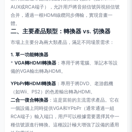
AUX或RCA端子），允許用戶將音頻信號與視頻信號
合并，通過一根HDMI線纜同步傳輸，實現音畫一
體。
二、主要產品類型：轉換器 vs. 切換器
市場上主要分為兩大類產品，滿足不同場景需求：
1. 單一功能轉換器
*
VGA轉HDMI轉換器
：專用于將電腦、筆記本等設
備的VGA輸出轉為HDMI。
YPbPr轉HDMI轉換器
：專用于將DVD、老游戲機
（如Wii、PS2）的色差輸出轉為HDMI。
二合一復合轉換器
：這是當前的主流需求產品。它在
一個設備上同時提供VGA和YPbPr（通常通過一組
RCA端子）輸入端口，用戶可以根據需要選擇其中一
種信號源進行轉換。這種設計極大增強了設備的通用