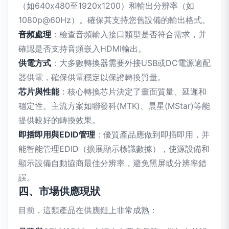
（如640x480至1920x1200）和輸出分辨率（如
1080p@60Hz）。確保其支持您舊設備的輸出格式。
音頻處理
：檢查音頻輸入接口類型是否符合需求，并
確認是否支持音頻嵌入HDMI輸出。
供電方式
：大多數轉換器需要外接USB或DC電源適配
器供電，確保供電穩定以保證轉換質量。
芯片與性能
：核心轉換芯片決定了畫面質量、延遲和
穩定性。主流方案如聯發科(MTK)、晨星(MStar)等能
提供較好的轉換效果。
即插即用與EDID管理
：優質產品應做到即插即用，并
能智能管理EDID（擴展顯示標識數據），使源設備和
顯示設備自動協商最佳分辨率，避免黑屏或分辨率錯
誤。
四、市場供應現狀
目前，這類產品在供應鏈上非常成熟：