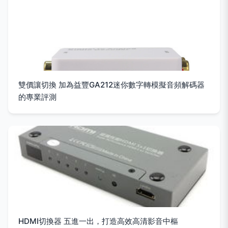
雙價讓切換 加為益豐GA212迷你數字轉模擬音頻解碼器
的專業評測
HDMI切換器 五進一出，打造高效高清影音中樞