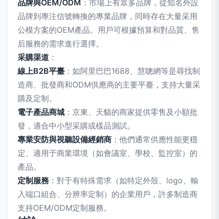
品牌與OEM/ODM
：市場上有眾多品牌，從知名外設
品牌到專注信號轉換的專業品牌，同時存在大量采用
公模方案的OEM產品。用戶可根據預算和對品質、售
后服務的需求進行選擇。
采購渠道
：
線上B2B平臺
：如阿里巴巴1688、慧聰網等是尋找制
造商、批發商和ODM供應商的主要平臺，支持大量采
購及定制。
電子產品商城
：京東、天貓的商家提供零售及小額批
發，適合中小型采購或樣品測試。
專業安防與視聽設備經銷商
：他們通常供應性能更穩
定、適用于商業環境（如會議室、學校、監控室）的
產品。
定制服務
：對于有特殊需求（如特定外殼、logo、輸
入端口組合、分辨率定制）的企業用戶，許多制造商
支持OEM/ODM定制服務。