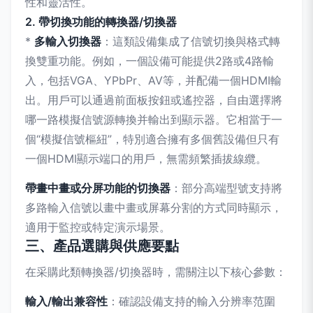
性和靈活性。
2. 帶切換功能的轉換器/切換器
*
多輸入切換器
：這類設備集成了信號切換與格式轉
換雙重功能。例如，一個設備可能提供2路或4路輸
入，包括VGA、YPbPr、AV等，并配備一個HDMI輸
出。用戶可以通過前面板按鈕或遙控器，自由選擇將
哪一路模擬信號源轉換并輸出到顯示器。它相當于一
個“模擬信號樞紐”，特別適合擁有多個舊設備但只有
一個HDMI顯示端口的用戶，無需頻繁插拔線纜。
帶畫中畫或分屏功能的切換器
：部分高端型號支持將
多路輸入信號以畫中畫或屏幕分割的方式同時顯示，
適用于監控或特定演示場景。
三、產品選購與供應要點
在采購此類轉換器/切換器時，需關注以下核心參數：
輸入/輸出兼容性
：確認設備支持的輸入分辨率范圍