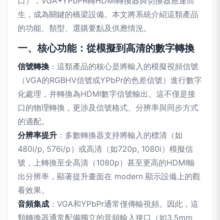
口），VGA+YPbPR轉HDMI轉換器與切換器應運而
生，成為關鍵的橋梁設備。本文將系統介紹這類產品
的功能、類型、選購要點及供應情況。
一、核心功能：從模擬到高清的數字轉換
信號轉換
：這類產品的核心是將輸入的模擬視頻信號
（VGA的RGBHV信號或YPbPr的色差信號）進行數字
化處理，并轉換為HDMI數字信號輸出。這不僅是接
口的物理轉換，更涉及信號格式、分辨率與同步方式
的適配。
分辨率提升
：多數轉換器支持將輸入的標清（如
480i/p, 576i/p）或高清（如720p, 1080i）模擬信
號，上轉換至全高清（1080p）甚至更高的HDMI輸
出分辨率，顯著提升畫面在 modern 顯示設備上的觀
看效果。
音頻集成
：VGA和YPbPr通常僅傳輸視頻。因此，這
類轉換器通常配備獨立的音頻輸入接口（如3.5mm