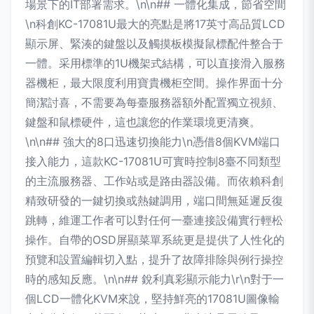
場景下的IT部署需求。\n\n## 一體化集成，節省空間
\n科創KC-17081U最大的亮點是將17英寸高品質LCD
顯示屏、緊湊的鍵盤以及觸摸板模擬鼠標配件整合于
一體。采用標準的1U機架式結構，可以直接滑入服務
器機柜，最大限度利用寶貴機柜空間。操作界面十分
簡潔討喜，不需要為每臺服務器額外配置獨立視頻、
鍵盤和鼠標硬件，這也讓您的作業環境更清爽。
\n\n## 強大的8口迅速切換能力\n憑借8個KVM端口
接入能力，這款KC-17081U可實時控制8臺不同類型
的主流服務器、工作站或是路由器設備。而依賴科創
精致研發的一鍵切換或熱鍵調用，端口間無延遲反復
跳轉，維運工作者可以對任何一臺連接設備實行輕松
操作。自帶的OSD屏顯菜單系統更是提供了人性化的
預覽和設置編輯切入點，提升了故障排除與例行操控
時的感知反應。\n\n## 銳利真彩顯示能力\r\n對于一
個LCD一體化KVM來說，堅持鮮亮的17081U圖像輸