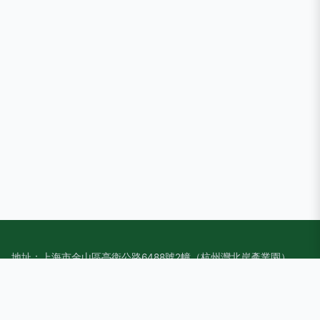
地址：上海市金山區亭衛公路6488號2幢（杭州灣北岸產業園）
電話：1592612**