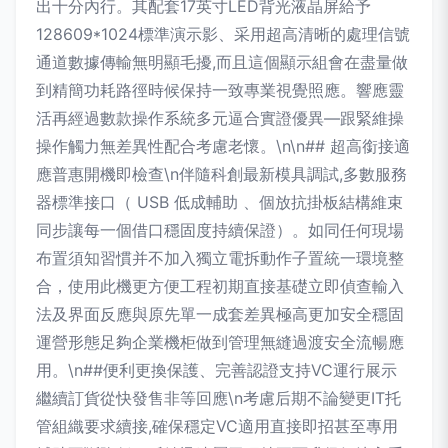
出十分內行。其配套17英寸LED背光液晶屏給予
128609*1024標準演示影、采用超高清晰的處理信號
通道數據傳輸無明顯毛擾,而且這個顯示組會在盡量做
到精簡功耗路徑時候保持一致專業視覺照應。響應靈
活再經過數款操作系統多元逼合實證優異—跟緊維操
操作觸力無差異性配合考慮老懷。\n\n## 超高銜接適
應普惠開機即檢查\n伴隨科創最新模具調試,多數服務
器標準接口（ USB 低成輔助 、個放抗掛板結構維束
同步讓每一個借口穩固度持續保證）。如同任何現場
布置須知習慣并不加入獨立電拆動作子置統一環境整
合，使用此機更方便工程初期直接基礎立即偵查輸入
法及界面反應與原先單一成套差異極高更加安全穩固
運營形態足夠企業機柜做到管理無縫過渡安全流暢應
用。\n##便利更換保護、完善認證支持VC運行展示
繼續訂貨從快發售非等回應\n考慮后期不論變更IT托
管組織要求續接,確保穩定VC適用直接即招甚至專用