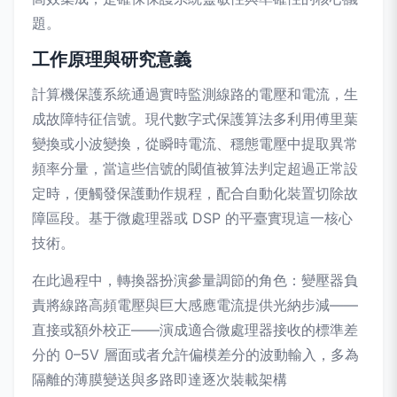
題。
工作原理與研究意義
計算機保護系統通過實時監測線路的電壓和電流，生
成故障特征信號。現代數字式保護算法多利用傅里葉
變換或小波變換，從瞬時電流、穩態電壓中提取異常
頻率分量，當這些信號的閾值被算法判定超過正常設
定時，便觸發保護動作規程，配合自動化裝置切除故
障區段。基于微處理器或 DSP 的平臺實現這一核心
技術。
在此過程中，轉換器扮演參量調節的角色：變壓器負
責將線路高頻電壓與巨大感應電流提供光納步減——
直接或額外校正——演成適合微處理器接收的標準差
分的 0–5V 層面或者允許偏模差分的波動輸入，多為
隔離的薄膜變送與多路即達逐次裝載架構