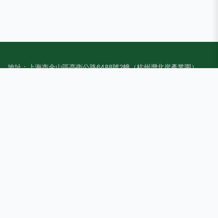
地址：上海市金山區亭衛公路6488號2幢（杭州灣北岸產業園）
電話：1592612**
Copyright © 2026
www.anbay.com.cn
轉換器切換器
上海器然網
絡科技有限公司
轉換器切換器
版權所有
Sitemap
感谢您访问我们的网站，您可能还对以下资源感兴趣：荆州靥僭
环保科技有限公司
第一福利视频导航|第一福利视频网|第一福利视频网站|第一福利
所导航|第一福利所网站|第一福利网|第一福利网av|第一福利网
导航|第一福利网站|第一福利网站导航
网站地图