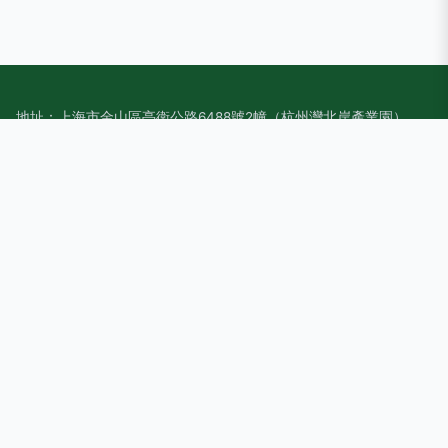
地址：上海市金山區亭衛公路6488號2幢（杭州灣北岸產業園）
電話：1592612**
Copyright © 2026
www.anbay.com.cn
轉換器切換器
上海器然網
絡科技有限公司
轉換器切換器
版權所有
Sitemap
感谢您访问我们的网站，您可能还对以下资源感兴趣：荆州靥僭
环保科技有限公司
第一福利视频导航|第一福利视频网|第一福利视频网站|第一福利
所导航|第一福利所网站|第一福利网|第一福利网av|第一福利网
导航|第一福利网站|第一福利网站导航
网站地图