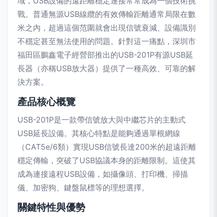
域，USB設備的遠距離穩定連接常常成為一個技術挑
戰。普通無源USB線纜的有效傳輸距離通常局限在數
米之內，超過這個范圍就會出現信號衰減、設備識別
不穩定甚至無法使用的問題。針對這一痛點，深圳市
福田區鵬鑫電子經營部推出的USB-201P有源USB延
長器（亦稱USB放大器）提供了一種高效、可靠的解
決方案。
產品核心概覽
USB-201P是一款帶信號放大與中繼芯片的主動式
USB延長設備。其核心特點是能夠通過單根網線
（CAT5e/6類）實現USB信號長達200米的超遠距離
穩定傳輸，突破了USB協議本身的距離限制。這使其
成為連接遠程USB設備，如攝像頭、打印機、掃描
儀、加密狗、鍵盤鼠標等的理想選擇。
關鍵特性與優勢