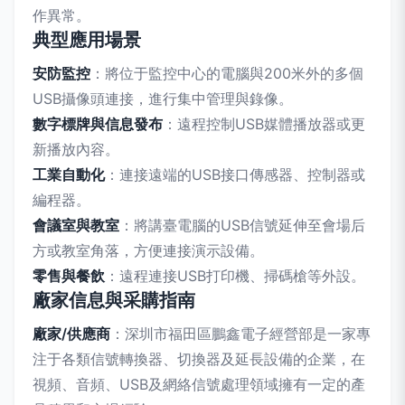
作異常。
典型應用場景
安防監控
：將位于監控中心的電腦與200米外的多個
USB攝像頭連接，進行集中管理與錄像。
數字標牌與信息發布
：遠程控制USB媒體播放器或更
新播放內容。
工業自動化
：連接遠端的USB接口傳感器、控制器或
編程器。
會議室與教室
：將講臺電腦的USB信號延伸至會場后
方或教室角落，方便連接演示設備。
零售與餐飲
：遠程連接USB打印機、掃碼槍等外設。
廠家信息與采購指南
廠家/供應商
：深圳市福田區鵬鑫電子經營部是一家專
注于各類信號轉換器、切換器及延長設備的企業，在
視頻、音頻、USB及網絡信號處理領域擁有一定的產