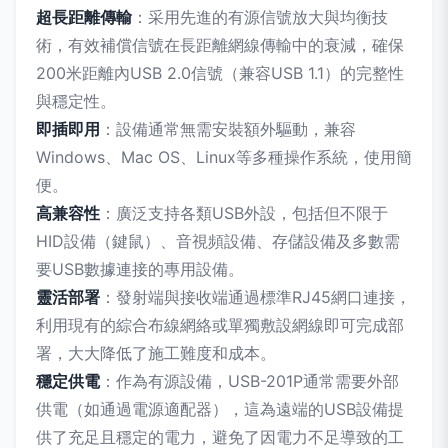
超長距離傳輸
：采用先進的有源信號放大與均衡技
術，有效補償信號在長距離網線傳輸中的衰減，確保
200米距離內USB 2.0信號（兼容USB 1.1）的完整性
與穩定性。
即插即用
：設備通常無需安裝額外驅動，兼容
Windows、Mac OS、Linux等多種操作系統，使用簡
便。
高兼容性
：廣泛支持各類USB外設，包括但不限于
HID設備（鍵鼠）、音視頻設備、存儲設備及多數需
要USB數據連接的專用設備。
靈活部署
：發射端與接收端通過標準RJ45網口連接，
利用現有的綜合布線網絡或單獨敷設網線即可完成部
署，大大降低了施工難度和成本。
穩定供電
：作為有源設備，USB-201P通常需要外部
供電（如通過電源適配器），這為遠端的USB設備提
供了充足且穩定的電力，避免了因電力不足導致的工